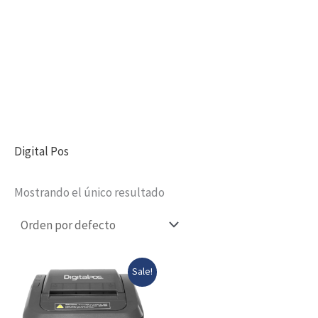
Digital Pos
Mostrando el único resultado
Original
Current
Sale!
price
price
was:
is:
$315,000.00.
$297,000.00.