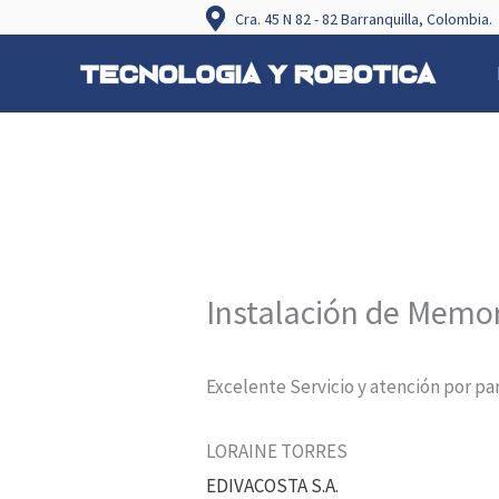
Ir
Cra. 45 N 82 - 82 Barranquilla, Colombia.
al
contenido
Instalación de Memo
Excelente Servicio y atención por par
LORAINE TORRES
EDIVACOSTA S.A.